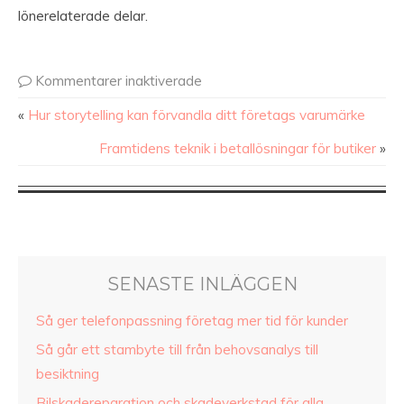
lönerelaterade delar.
Kommentarer inaktiverade
«
Hur storytelling kan förvandla ditt företags varumärke
Framtidens teknik i betallösningar för butiker
»
SENASTE INLÄGGEN
Så ger telefonpassning företag mer tid för kunder
Så går ett stambyte till från behovsanalys till
besiktning
Bilskadereparation och skadeverkstad för alla