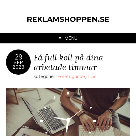
REKLAMSHOPPEN.SE
MENU
Få full koll på dina
29
SEP
arbetade timmar
2023
kategorier:
Företagande
,
Tips